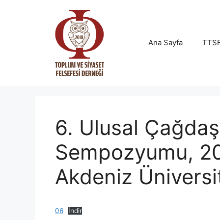
İçeriğe
atla
Ana Sayfa
TTSF
6. Ulusal Çağdaş
Sempozyumu, 20-
Akdeniz Üniversi
06
İndir