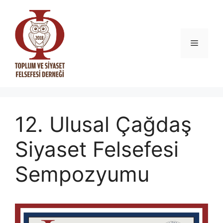
İçeriğe
atla
Menü
12. Ulusal Çağdaş
Siyaset Felsefesi
Sempozyumu